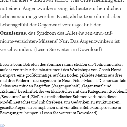
„I
ch will alles – und zwar sofort.“ Was Gitte Haenning einst
mit einem Augenzwinkern sang, ist heute zur heimlichen
Lebensmaxime geworden. Es ist, als hätte sie damals das
Lebensgefühl der Gegenwart vorausgeahnt: den
Omnismus
, das Syndrom des „Alles-haben-und-auf-
nichts-verzichten-Müssens“ Nur: Das Augenzwinkern ist
verschwunden. (Lesen Sie weiter im Download)
Bereits beim Betreten des Seminarraums stießen die Teilnehmenden
auf das zentrale Arbeitsinstrument des Workshops von Coach Horst
Lempart: eine großformatige, auf den Boden geklebte Matrix aus drei
mal drei Feldern – das sogenannte Neun-FelderModell. Die horizontale
Achse war mit den Begriffen „Vergangenheit“, „Gegenwart“ und
„Zukunft“ beschriftet, die vertikale Achse mit den Kategorien „Problem“,
„Ressource“ und „Ziel“. Als methodischer Rahmen verbindet dieses
Modell Zeitachse und Inhaltsebene, um Gedanken zu strukturieren,
gezielte Fragen zu ermöglichen und vor allem: Reflexionsprozesse in
Bewegung zu bringen. (Lesen Sie weiter im Download)