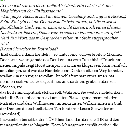
„I
ch beneide sie um diese Stelle. Als Oberärztin hat sie viel mehr
Möglichkeiten der Einflussnahme.“
– Ein junger Facharzt sitzt in meinem Coaching und ringt um Fassung.
Seine Kollegin hat die Oberarztstelle bekommen, auf die er selbst
gehofft hatte. Und nein, er kann es nicht lassen, noch einen kleinen
Nachsatz zu
liefern: „Sicher war da auch ein Frauenbonus im Spiel.“
Neid. Ein Wort, das in Gesprächen selten mit Stolz ausgesprochen
wird.
(Lesen Sie weiter im Download)
Erst denken, dann handeln – so lautet eine weitverbreitete Maxime.
Doch was, wenn gerade das Denken uns vom Tun abhält? In seinem
neuen Impuls zeigt Horst Lempart, warum es klüger sein kann, einfach
anzufangen, und wie das Handeln dem Denken oft den Weg bereitet.
Stellen Sie sich vor, Sie wollen Ihr Schlafzimmer umräumen. Sie
nehmen sich vor, alles elegant neu anzuordnen, grübeln aber seit
Wochen, wo
das Bett nun eigentlich stehen soll. Während Sie weiter nachdenken,
steht Ihr Bett unbeeindruckt am alten Platz – gemeinsam mit der
Matratze und den Wollmäusen untendrunter. Willkommen im Club
der Denker, die sich selbst am Tun hindern. (Lesen Sie weiter im
Download)
Inzwischen berichtet der TÜV Rheinland darüber, die IHK und das
managerSeminare Magazin. Keep-Management erhält endlich die