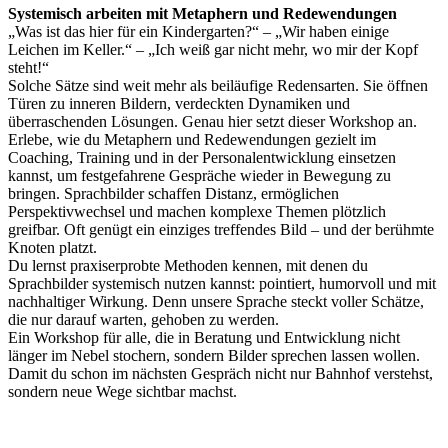
Systemisch arbeiten mit Metaphern und Redewendungen
„Was ist das hier für ein Kindergarten?“ – „Wir haben einige
Leichen im Keller.“ – „Ich weiß gar nicht mehr, wo mir der Kopf
steht!“
Solche Sätze sind weit mehr als beiläufige Redensarten. Sie öffnen
Türen zu inneren Bildern, verdeckten Dynamiken und
überraschenden Lösungen. Genau hier setzt dieser Workshop an.
Erlebe, wie du Metaphern und Redewendungen gezielt im
Coaching, Training und in der Personalentwicklung einsetzen
kannst, um festgefahrene Gespräche wieder in Bewegung zu
bringen. Sprachbilder schaffen Distanz, ermöglichen
Perspektivwechsel und machen komplexe Themen plötzlich
greifbar. Oft genügt ein einziges treffendes Bild – und der berühmte
Knoten platzt.
Du lernst praxiserprobte Methoden kennen, mit denen du
Sprachbilder systemisch nutzen kannst: pointiert, humorvoll und mit
nachhaltiger Wirkung. Denn unsere Sprache steckt voller Schätze,
die nur darauf warten, gehoben zu werden.
Ein Workshop für alle, die in Beratung und Entwicklung nicht
länger im Nebel stochern, sondern Bilder sprechen lassen wollen.
Damit du schon im nächsten Gespräch nicht nur Bahnhof verstehst,
sondern neue Wege sichtbar machst.