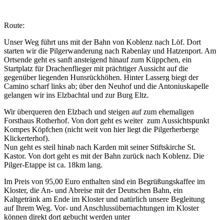
Route:
Unser Weg führt uns mit der Bahn von Koblenz nach Löf. Dort
starten wir die Pilgerwanderung nach Rabenlay und Hatzenport. Am
Ortsende geht es sanft ansteigend hinauf zum Küppchen, ein
Startplatz für Drachenflieger mit prächtiger Aussicht auf die
gegenüber liegenden Hunsrückhöhen. Hinter Lasserg biegt der
Camino scharf links ab; über den Neuhof und die Antoniuskapelle
gelangen wir ins Elzbachtal und zur Burg Eltz.
Wir überqueren den Elzbach und steigen auf zum ehemaligen
Forsthaus Rotherhof. Von dort geht es weiter zum Aussichtspunkt
Kompes Köpfchen (nicht weit von hier liegt die Pilgerherberge
Klickerterhof).
Nun geht es steil hinab nach Karden mit seiner Stiftskirche St.
Kastor. Von dort geht es mit der Bahn zurück nach Koblenz. Die
Pilger-Etappe ist ca. 18km lang.
Im Preis von 95,00 Euro enthalten sind ein Begrüßungskaffee im
Kloster, die An- und Abreise mit der Deutschen Bahn, ein
Kaltgetränk am Ende im Kloster und natürlich unsere Begleitung
auf Ihrem Weg. Vor- und Anschlussübernachtungen im Kloster
können direkt dort gebucht werden unter