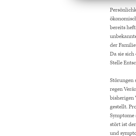
Persönlichk
ökonomisch 
bereits hef
unbekannte
der Famili
Da sie sich
Stelle Ents
Störungen 
regen Verä
bisherigen
gestellt. P
Symptome si
stört ist d
und sympt