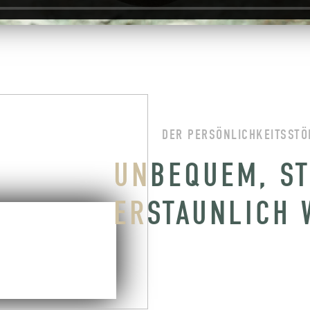
DER PERSÖNLICHKEITSSTÖ
UN
BEQUEM, S
ER
STAUNLICH 