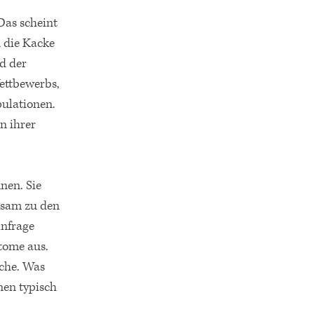
Das scheint
n die Kacke
d der
ettbewerbs,
pulationen.
n ihrer
nen. Sie
ksam zu den
infrage
ptome aus.
uche. Was
nen typisch