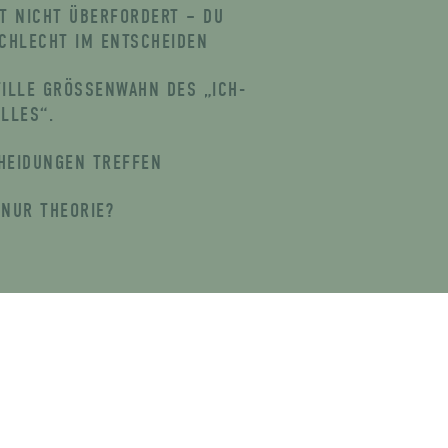
ST NICHT ÜBERFORDERT – DU
SCHLECHT IM ENTSCHEIDEN
TILLE GRÖSSENWAHN DES „ICH-W
LLES“.
HEIDUNGEN TREFFEN
 NUR THEORIE?