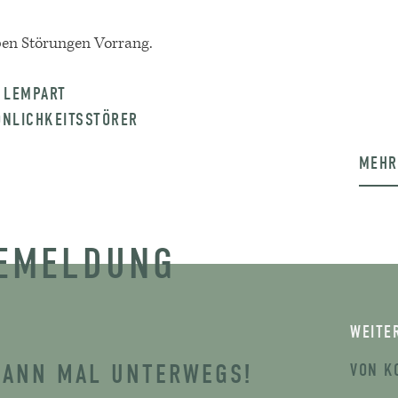
ben Störungen Vorrang.
 LEMPART
ÖNLICHKEITSSTÖRER
MEHR
SEMELDUNG
WEITE
 DANN MAL UNTERWEGS!
VON K