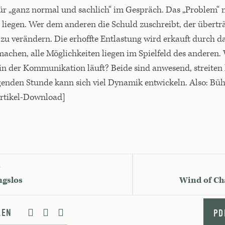
t für „ganz normal und sachlich“ im Gespräch. Das „Problem“
 liegen. Wer dem anderen die Schuld zuschreibt, der überträ
zu verändern. Die erhoffte Entlastung wird erkauft durch d
achen, alle Möglichkeiten liegen im Spielfeld des anderen.
 in der Kommunikation läuft? Beide sind anwesend, streite
egenden Stunde kann sich viel Dynamik entwickeln. Also: Büh
Artikel-Download]
G
ngslos
Wind of Ch
ILEN
PD