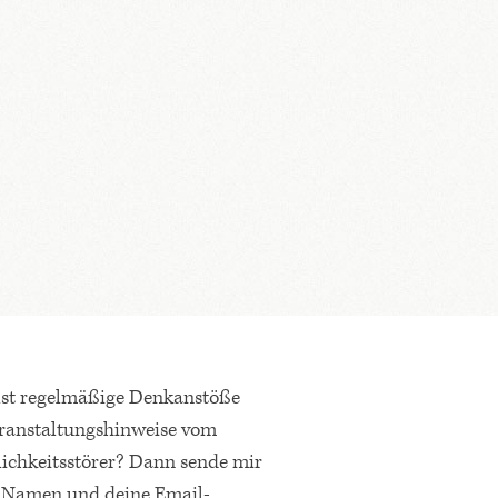
lst regelmäßige Denkanstöße
ranstaltungshinweise vom
lichkeitsstörer? Dann sende mir
 Namen und deine Email-