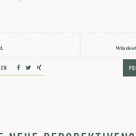
G
d.
Würdest
ILEN
PD