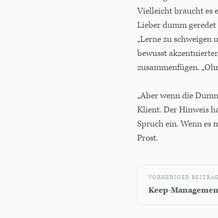
Vielleicht braucht es
Lieber dumm geredet 
„Lerne zu schweigen u
bewusst akzentuierten
zusammenfügen. „Ohne 
„Aber wenn die Dummen
Klient. Der Hinweis h
Spruch ein. Wenn es m
Prost.
VORHERIGER BEITRA
Keep-Management: 