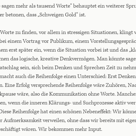
e sagen mehr als tausend Worte“ behauptet ein weiterer Spr
er betonen, dass „Schweigen Gold“ ist.
Worte zu finden, vor allem in stressigen Situationen, klingt
ei einem Vortrag vor Publikum, einem Vorstellungsgespräch
nem erst später ein, wenn die Situation vorbei ist und das „k
men das logische, kreative Denkvermögen. Man könnte sage
Ratschlag sein, sich beim Denken und Sprechen Zeit zu nehme
macht auch die Reihenfolge einen Unterschied: Erst Denken
en. Eine Erfolg versprechende Reihenfolge wäre Zuhören, N
kpause wäre, also die Kommunikation ohne Worte. Manch
n, wenn die inneren Klärungs- und Suchprozesse aktiv w
Diese Reihenfolge hat einen schönen Nebeneffekt: Wir kön
r Aufmerksamkeit verweilen, ohne dass wir bereits mit eig
schäftigt wären. Wir bekommen mehr Input.