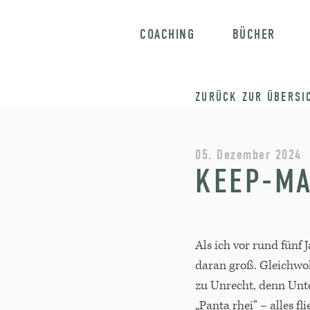
COACHING
BÜCHER
ZURÜCK ZUR ÜBERSI
05. Dezember 2024
KEEP-MA
Als ich vor rund fünf
daran groß. Gleichwoh
zu Unrecht, denn Unte
„Panta rhei“ – alles f