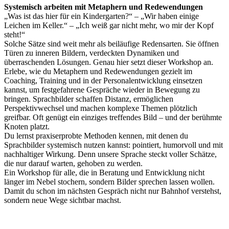
Systemisch arbeiten mit Metaphern und Redewendungen
„Was ist das hier für ein Kindergarten?“ – „Wir haben einige
Leichen im Keller.“ – „Ich weiß gar nicht mehr, wo mir der Kopf
steht!“
Solche Sätze sind weit mehr als beiläufige Redensarten. Sie öffnen
Türen zu inneren Bildern, verdeckten Dynamiken und
überraschenden Lösungen. Genau hier setzt dieser Workshop an.
Erlebe, wie du Metaphern und Redewendungen gezielt im
Coaching, Training und in der Personalentwicklung einsetzen
kannst, um festgefahrene Gespräche wieder in Bewegung zu
bringen. Sprachbilder schaffen Distanz, ermöglichen
Perspektivwechsel und machen komplexe Themen plötzlich
greifbar. Oft genügt ein einziges treffendes Bild – und der berühmte
Knoten platzt.
Du lernst praxiserprobte Methoden kennen, mit denen du
Sprachbilder systemisch nutzen kannst: pointiert, humorvoll und mit
nachhaltiger Wirkung. Denn unsere Sprache steckt voller Schätze,
die nur darauf warten, gehoben zu werden.
Ein Workshop für alle, die in Beratung und Entwicklung nicht
länger im Nebel stochern, sondern Bilder sprechen lassen wollen.
Damit du schon im nächsten Gespräch nicht nur Bahnhof verstehst,
sondern neue Wege sichtbar machst.