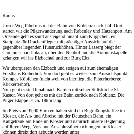
Route:
Unser Weg führt uns mit der Bahn von Koblenz nach Löf. Dort
starten wir die Pilgerwanderung nach Rabenlay und Hatzenport. Am
Ortsende geht es sanft ansteigend hinauf zum Küppchen, ein
Startplatz für Drachenflieger mit prächtiger Aussicht auf die
gegenüber liegenden Hunsrückhöhen. Hinter Lasserg biegt der
Camino scharf links ab; über den Neuhof und die Antoniuskapelle
gelangen wir ins Elzbachtal und zur Burg Eltz.
Wir überqueren den Elzbach und steigen auf zum ehemaligen
Forsthaus Rotherhof. Von dort geht es weiter zum Aussichtspunkt
Kompes Köpfchen (nicht weit von hier liegt die Pilgerherberge
Klickerterhof).
Nun geht es steil hinab nach Karden mit seiner Stiftskirche St.
Kastor. Von dort geht es mit der Bahn zurück nach Koblenz. Die
Pilger-Etappe ist ca. 18km lang.
Im Preis von 95,00 Euro enthalten sind ein Begrüßungskaffee im
Kloster, die An- und Abreise mit der Deutschen Bahn, ein
Kaltgetränk am Ende im Kloster und natürlich unsere Begleitung
auf Ihrem Weg. Vor- und Anschlussübernachtungen im Kloster
können direkt dort gebucht werden unter