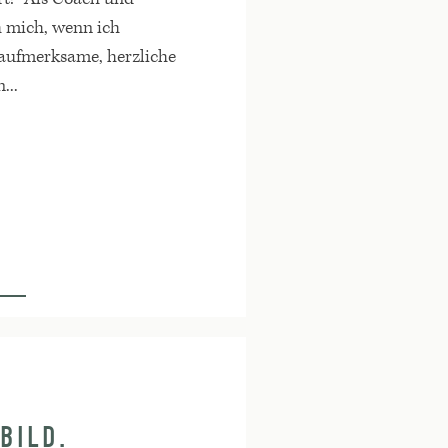
h mich, wenn ich
e aufmerksame, herzliche
...
BILD.