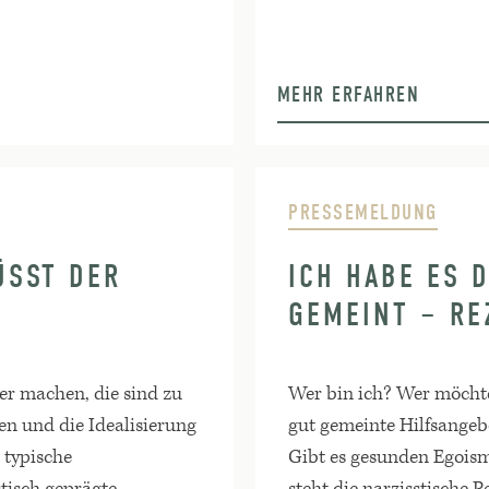
MEHR ERFAHREN
PRESSEMELDUNG
SST DER N
ICH HABE ES 
GEMEINT – RE
ber machen, die sind zu
Wer bin ich? Wer möcht
gen und die Idealisierung
gut gemeinte Hilfsange
 typische
Gibt es gesunden Egois
tisch geprägte
steht die narzisstische P