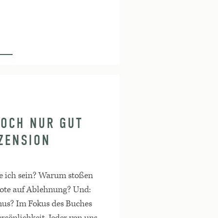
DOCH NUR GUT
ZENSION
e ich sein? Warum stoßen
bote auf Ablehnung? Und:
mus? Im Fokus des Buches
ersönlichkeit. Jeder von uns